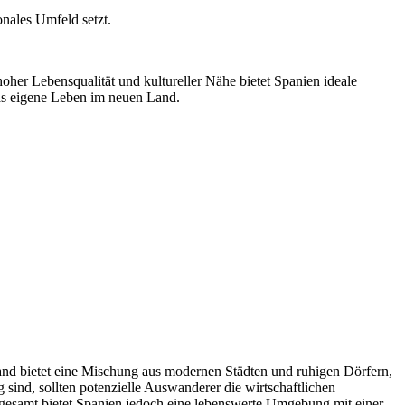
onales Umfeld setzt.
hoher Lebensqualität und kultureller Nähe bietet Spanien ideale
das eigene Leben im neuen Land.
and bietet eine Mischung aus modernen Städten und ruhigen Dörfern,
sind, sollten potenzielle Auswanderer die wirtschaftlichen
nsgesamt bietet Spanien jedoch eine lebenswerte Umgebung mit einer