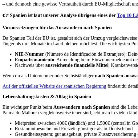
– und dennoch eine gewisse Vertrautheit durch EU-Mitgliedschaft un
👉 Spanien ist laut unserer Analyse übrigens eines der
Top 10 L
Voraussetzungen für das Auswandern nach Spanien
Da Spanien Teil der EU ist, gestaltet sich der Umzug vergleichsweise
länger als drei Monate im Land bleiben möchtest. Die wichtigsten Pu
NIE-Nummer
(Número de Identificación de Extranjero): Dein
Empadronamiento
: Anmeldung beim Einwohnermeldeamt de
Nachweis über
ausreichende finanzielle Mittel
, Krankenversi
Wenn du als Unternehmer oder Selbstständiger
nach Spanien ausw
Auf der offiziellen Website der spanischen Regierung
findest du deta
Lebenshaltungskosten & Alltag in Spanien
Ein wichtiger Punkt beim
Auswandern nach Spanien
sind die Lebe
Palma de Mallorca vergleichsweise teuer sind, lebt man in vielen län
Mietpreise: zwischen 400€ (ländlich) und 1.500€ (zentral in Gr
Restaurantbesuche und Freizeit: günstiger als in Deutschland
Gesundheitssystem: gut ausgebaut, private Zusatzversicherung