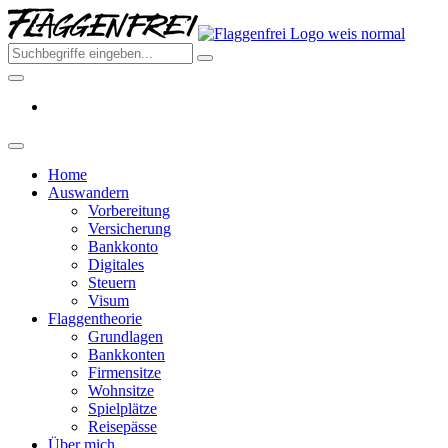
Skip
Flagge
to
–
the
Deine
content
Auswa
aus
Deutsc
2026
Home
Auswandern
Vorbereitung
Versicherung
Bankkonto
Digitales
Steuern
Visum
Flaggentheorie
Grundlagen
Bankkonten
Firmensitze
Wohnsitze
Spielplätze
Reisepässe
Über mich