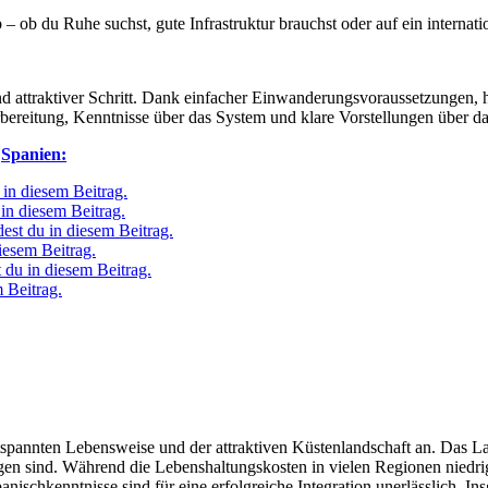
 ob du Ruhe suchst, gute Infrastruktur brauchst oder auf ein internati
 und attraktiver Schritt. Dank einfacher Einwanderungsvoraussetzungen, 
bereitung, Kenntnisse über das System und klare Vorstellungen über 
h
Spanien:
 in diesem Beitrag.
 in diesem Beitrag.
dest du in diesem Beitrag.
diesem Beitrag.
t du in diesem Beitrag.
m Beitrag.
spannten Lebensweise und der attraktiven Küstenlandschaft an. Das L
en sind. Während die Lebenshaltungskosten in vielen Regionen niedrig 
ischkenntnisse sind für eine erfolgreiche Integration unerlässlich. I