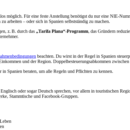
emlos möglich. Für eine feste Anstellung benötigst du nur eine NIE-N
 zu arbeiten – oder sich in Spanien selbstständig zu machen.
en, z. B. durch das
„Tarifa Plana“-Programm
, das Gründern reduzie
ternehmer.
 Rahmenbedingungen
beachten. Du wirst in der Regel in Spanien steuerpf
m Einkommen und der Region. Doppelbesteuerungsabkommen zwischen De
r in Spanien beraten, um alle Regeln und Pflichten zu kennen.
Englisch oder sogar Deutsch sprechen, vor allem in touristischen Regio
zwerke, Stammtische und Facebook-Gruppen.
 Leben
ien