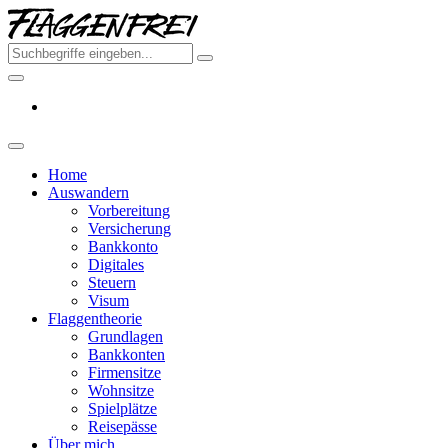
Skip
Flaggenfr
to
–
the
Deine
content
Auswand
aus
Deutschl
2026
Home
Auswandern
Vorbereitung
Versicherung
Bankkonto
Digitales
Steuern
Visum
Flaggentheorie
Grundlagen
Bankkonten
Firmensitze
Wohnsitze
Spielplätze
Reisepässe
Über mich