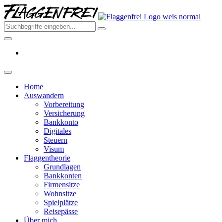
Skip
Flagge
to
–
the
Deine
content
Auswa
aus
Deutsc
2026
Home
Auswandern
Vorbereitung
Versicherung
Bankkonto
Digitales
Steuern
Visum
Flaggentheorie
Grundlagen
Bankkonten
Firmensitze
Wohnsitze
Spielplätze
Reisepässe
Über mich