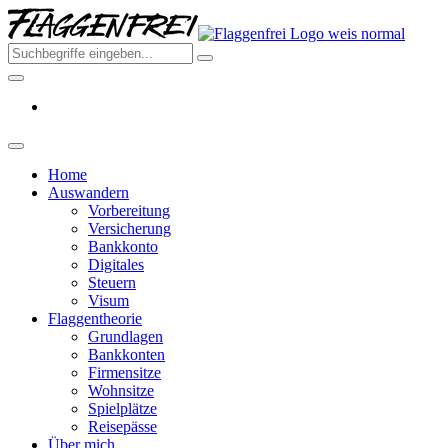
Skip
Flagge
to
–
the
Deine
content
Auswa
aus
Deutsc
2026
Home
Auswandern
Vorbereitung
Versicherung
Bankkonto
Digitales
Steuern
Visum
Flaggentheorie
Grundlagen
Bankkonten
Firmensitze
Wohnsitze
Spielplätze
Reisepässe
Über mich