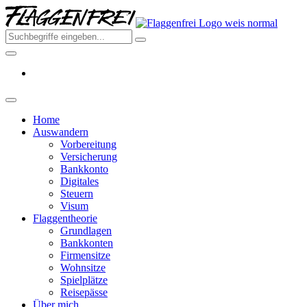
Skip
Flagge
to
–
the
Deine
content
Auswa
aus
Deutsc
2026
Home
Auswandern
Vorbereitung
Versicherung
Bankkonto
Digitales
Steuern
Visum
Flaggentheorie
Grundlagen
Bankkonten
Firmensitze
Wohnsitze
Spielplätze
Reisepässe
Über mich