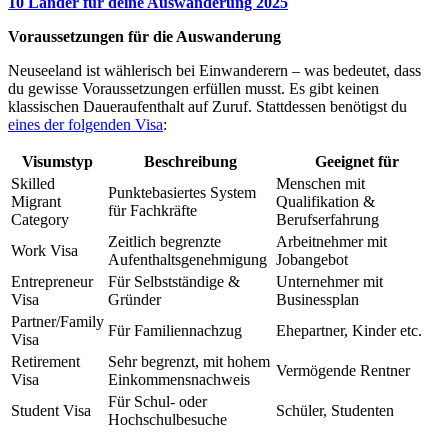
10 Länder für deine Auswanderung 2025
Voraussetzungen für die Auswanderung
Neuseeland ist wählerisch bei Einwanderern – was bedeutet, dass
du gewisse Voraussetzungen erfüllen musst. Es gibt keinen
klassischen Daueraufenthalt auf Zuruf. Stattdessen benötigst du
eines der folgenden Visa
:
Visumstyp
Beschreibung
Geeignet für
Skilled
Menschen mit
Punktebasiertes System
Migrant
Qualifikation &
für Fachkräfte
Category
Berufserfahrung
Zeitlich begrenzte
Arbeitnehmer mit
Work Visa
Aufenthaltsgenehmigung
Jobangebot
Entrepreneur
Für Selbstständige &
Unternehmer mit
Visa
Gründer
Businessplan
Partner/Family
Für Familiennachzug
Ehepartner, Kinder etc.
Visa
Retirement
Sehr begrenzt, mit hohem
Vermögende Rentner
Visa
Einkommensnachweis
Für Schul- oder
Student Visa
Schüler, Studenten
Hochschulbesuche