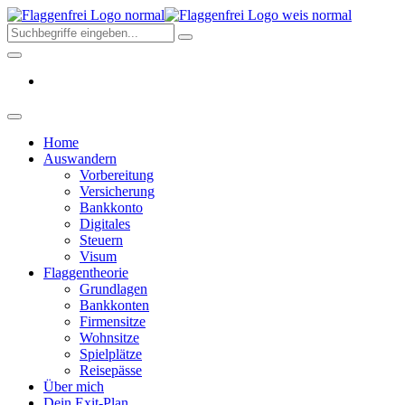
Skip
Flaggenfr
to
–
the
Deine
content
Auswand
aus
Deutschl
2026
Home
Auswandern
Vorbereitung
Versicherung
Bankkonto
Digitales
Steuern
Visum
Flaggentheorie
Grundlagen
Bankkonten
Firmensitze
Wohnsitze
Spielplätze
Reisepässe
Über mich
Dein Exit-Plan