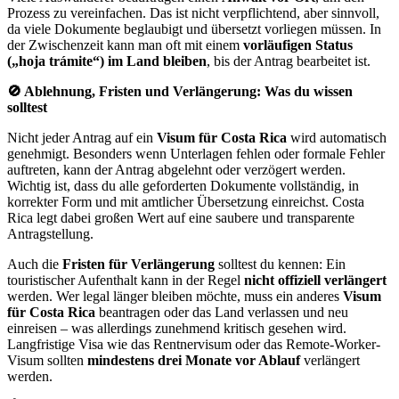
Prozess zu vereinfachen. Das ist nicht verpflichtend, aber sinnvoll,
da viele Dokumente beglaubigt und übersetzt vorliegen müssen. In
der Zwischenzeit kann man oft mit einem
vorläufigen Status
(„hoja trámite“) im Land bleiben
, bis der Antrag bearbeitet ist.
🚫 Ablehnung, Fristen und Verlängerung: Was du wissen
solltest
Nicht jeder Antrag auf ein
Visum für Costa Rica
wird automatisch
genehmigt. Besonders wenn Unterlagen fehlen oder formale Fehler
auftreten, kann der Antrag abgelehnt oder verzögert werden.
Wichtig ist, dass du alle geforderten Dokumente vollständig, in
korrekter Form und mit amtlicher Übersetzung einreichst. Costa
Rica legt dabei großen Wert auf eine saubere und transparente
Antragstellung.
Auch die
Fristen für Verlängerung
solltest du kennen: Ein
touristischer Aufenthalt kann in der Regel
nicht offiziell verlängert
werden. Wer legal länger bleiben möchte, muss ein anderes
Visum
für Costa Rica
beantragen oder das Land verlassen und neu
einreisen – was allerdings zunehmend kritisch gesehen wird.
Langfristige Visa wie das Rentnervisum oder das Remote-Worker-
Visum sollten
mindestens drei Monate vor Ablauf
verlängert
werden.