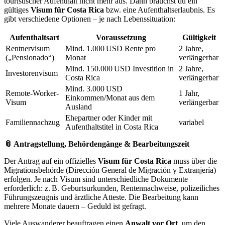
touristischer Aufenthalt nicht mehr aus. Dann brauchst du ein
gültiges
Visum für Costa Rica
bzw. eine Aufenthaltserlaubnis. Es
gibt verschiedene Optionen – je nach Lebenssituation:
Aufenthaltsart
Voraussetzung
Gültigkeit
Rentnervisum
Mind. 1.000 USD Rente pro
2 Jahre,
(„Pensionado“)
Monat
verlängerbar
Mind. 150.000 USD Investition in
2 Jahre,
Investorenvisum
Costa Rica
verlängerbar
Mind. 3.000 USD
Remote-Worker-
1 Jahr,
Einkommen/Monat aus dem
Visum
verlängerbar
Ausland
Ehepartner oder Kinder mit
Familiennachzug
variabel
Aufenthaltstitel in Costa Rica
📎 Antragstellung, Behördengänge & Bearbeitungszeit
Der Antrag auf ein offizielles
Visum für Costa Rica
muss über die
Migrationsbehörde (Dirección General de Migración y Extranjería)
erfolgen. Je nach Visum sind unterschiedliche Dokumente
erforderlich: z. B. Geburtsurkunden, Rentennachweise, polizeiliches
Führungszeugnis und ärztliche Atteste. Die Bearbeitung kann
mehrere Monate dauern – Geduld ist gefragt.
Viele Auswanderer beauftragen einen
Anwalt vor Ort
, um den