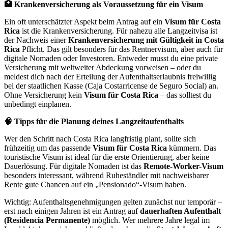
🏥 Krankenversicherung als Voraussetzung für ein Visum
Ein oft unterschätzter Aspekt beim Antrag auf ein
Visum für Costa
Rica
ist die Krankenversicherung. Für nahezu alle Langzeitvisa ist
der Nachweis einer
Krankenversicherung mit Gültigkeit in Costa
Rica
Pflicht. Das gilt besonders für das Rentnervisum, aber auch für
digitale Nomaden oder Investoren. Entweder musst du eine private
Versicherung mit weltweiter Abdeckung vorweisen – oder du
meldest dich nach der Erteilung der Aufenthaltserlaubnis freiwillig
bei der staatlichen Kasse (Caja Costarricense de Seguro Social) an.
Ohne Versicherung kein
Visum für Costa Rica
– das solltest du
unbedingt einplanen.
🧠 Tipps für die Planung deines Langzeitaufenthalts
Wer den Schritt nach Costa Rica langfristig plant, sollte sich
frühzeitig um das passende
Visum für Costa Rica
kümmern. Das
touristische Visum ist ideal für die erste Orientierung, aber keine
Dauerlösung. Für digitale Nomaden ist das
Remote-Worker-Visum
besonders interessant, während Ruheständler mit nachweisbarer
Rente gute Chancen auf ein „Pensionado“-Visum haben.
Wichtig: Aufenthaltsgenehmigungen gelten zunächst nur temporär –
erst nach einigen Jahren ist ein Antrag auf
dauerhaften Aufenthalt
(Residencia Permanente)
möglich. Wer mehrere Jahre legal im