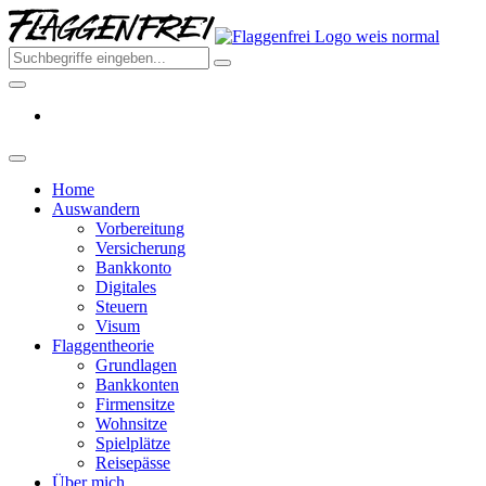
Skip
Flagge
to
–
the
Deine
content
Auswa
aus
Deutsc
2026
Home
Auswandern
Vorbereitung
Versicherung
Bankkonto
Digitales
Steuern
Visum
Flaggentheorie
Grundlagen
Bankkonten
Firmensitze
Wohnsitze
Spielplätze
Reisepässe
Über mich