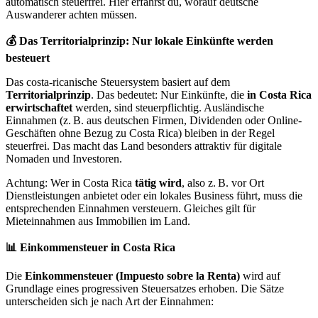
automatisch steuerfrei. Hier erfährst du, worauf deutsche
Auswanderer achten müssen.
💰 Das Territorialprinzip: Nur lokale Einkünfte werden
besteuert
Das costa-ricanische Steuersystem basiert auf dem
Territorialprinzip
. Das bedeutet: Nur Einkünfte, die
in Costa Rica
erwirtschaftet
werden, sind steuerpflichtig. Ausländische
Einnahmen (z. B. aus deutschen Firmen, Dividenden oder Online-
Geschäften ohne Bezug zu Costa Rica) bleiben in der Regel
steuerfrei. Das macht das Land besonders attraktiv für digitale
Nomaden und Investoren.
Achtung: Wer in Costa Rica
tätig wird
, also z. B. vor Ort
Dienstleistungen anbietet oder ein lokales Business führt, muss die
entsprechenden Einnahmen versteuern. Gleiches gilt für
Mieteinnahmen aus Immobilien im Land.
📊 Einkommensteuer in Costa Rica
Die
Einkommensteuer (Impuesto sobre la Renta)
wird auf
Grundlage eines progressiven Steuersatzes erhoben. Die Sätze
unterscheiden sich je nach Art der Einnahmen: