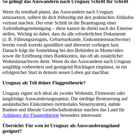
So gelingt das Auswandern nach Uruguay Schritt für Schritt
Wenn du ernsthaft planst, das Auswandern nach Uruguay
umzusetzen, solltest du dich frühzeitig mit den praktischen Abläufen
vertraut machen. Der erste Schritt ist die Beantragung einer
Aufenthaltsgenehmigung – diese kannst du direkt nach der Einreise
stellen. Wichtig ist dabei, dass du alle erforderlichen Dokumente
(z. B. Führungszeugnis, Geburtsurkunde, Einkommensnachweise)
bereits vorab korrekt apostilliert und übersetzt vorliegen hast.
Danach folgt die Anmeldung bei den Behörden in Montevideo
sowie die Eröffnung eines Bankkontos, das oft als zusätzlicher
Wohnsitznachweis dient. Wenn du das Auswandern nach Uruguay
sorgfältig vorbereitest und genügend Rücklagen einplanst, ist ein
erfolgreicher Start in deinem neuen Leben gut machbar.
Uruguay als Teil deiner Flaggentheorie?
Uruguay eignet sich ideal als zweiter Wohnsitz, Firmensitz oder
langfristige Auswanderungsoption. Die niedrige Besteuerung auf
ausländisches Einkommen (territoriales Steuersystem), stabile
Banken und liberale Gesellschaftsstruktur machen das Land für
Anhänger der Flaggentheorie
besonders interessant.
Übersicht: Für wen ist Uruguay als Auswanderungsland
geeignet?