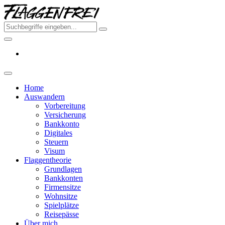
Skip
Flaggenfr
to
–
the
Deine
content
Auswand
aus
Deutschl
2026
Home
Auswandern
Vorbereitung
Versicherung
Bankkonto
Digitales
Steuern
Visum
Flaggentheorie
Grundlagen
Bankkonten
Firmensitze
Wohnsitze
Spielplätze
Reisepässe
Über mich