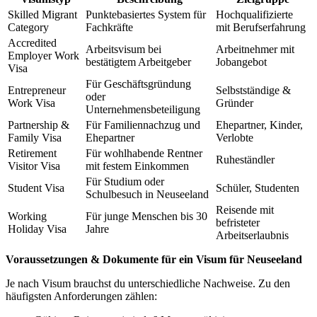
Skilled Migrant
Punktebasiertes System für
Hochqualifizierte
Category
Fachkräfte
mit Berufserfahrung
Accredited
Arbeitsvisum bei
Arbeitnehmer mit
Employer Work
bestätigtem Arbeitgeber
Jobangebot
Visa
Für Geschäftsgründung
Entrepreneur
Selbstständige &
oder
Work Visa
Gründer
Unternehmensbeteiligung
Partnership &
Für Familiennachzug und
Ehepartner, Kinder,
Family Visa
Ehepartner
Verlobte
Retirement
Für wohlhabende Rentner
Ruheständler
Visitor Visa
mit festem Einkommen
Für Studium oder
Student Visa
Schüler, Studenten
Schulbesuch in Neuseeland
Reisende mit
Working
Für junge Menschen bis 30
befristeter
Holiday Visa
Jahre
Arbeitserlaubnis
Voraussetzungen & Dokumente für ein Visum für Neuseeland
Je nach Visum brauchst du unterschiedliche Nachweise. Zu den
häufigsten Anforderungen zählen: