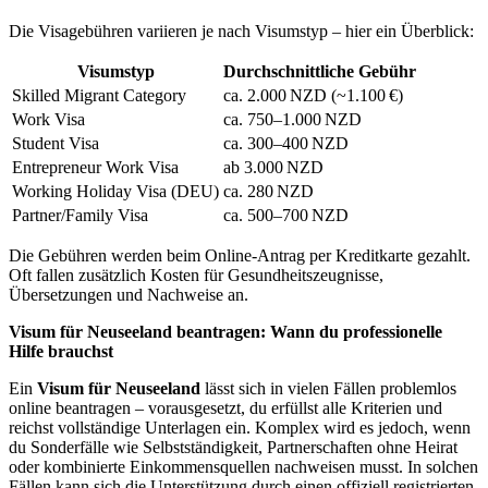
Die Visagebühren variieren je nach Visumstyp – hier ein Überblick:
Visumstyp
Durchschnittliche Gebühr
Skilled Migrant Category
ca. 2.000 NZD (~1.100 €)
Work Visa
ca. 750–1.000 NZD
Student Visa
ca. 300–400 NZD
Entrepreneur Work Visa
ab 3.000 NZD
Working Holiday Visa (DEU)
ca. 280 NZD
Partner/Family Visa
ca. 500–700 NZD
Die Gebühren werden beim Online-Antrag per Kreditkarte gezahlt.
Oft fallen zusätzlich Kosten für Gesundheitszeugnisse,
Übersetzungen und Nachweise an.
Visum für Neuseeland beantragen: Wann du professionelle
Hilfe brauchst
Ein
Visum für Neuseeland
lässt sich in vielen Fällen problemlos
online beantragen – vorausgesetzt, du erfüllst alle Kriterien und
reichst vollständige Unterlagen ein. Komplex wird es jedoch, wenn
du Sonderfälle wie Selbstständigkeit, Partnerschaften ohne Heirat
oder kombinierte Einkommensquellen nachweisen musst. In solchen
Fällen kann sich die Unterstützung durch einen offiziell registrierten