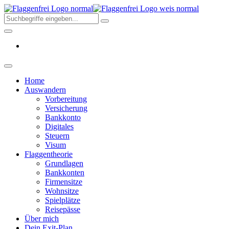
Skip
Flaggenfr
to
–
the
Deine
content
Auswand
aus
Deutschl
2026
Home
Auswandern
Vorbereitung
Versicherung
Bankkonto
Digitales
Steuern
Visum
Flaggentheorie
Grundlagen
Bankkonten
Firmensitze
Wohnsitze
Spielplätze
Reisepässe
Über mich
Dein Exit-Plan