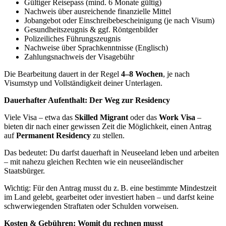
Gültiger Reisepass (mind. 6 Monate gültig)
Nachweis über ausreichende finanzielle Mittel
Jobangebot oder Einschreibebescheinigung (je nach Visum)
Gesundheitszeugnis & ggf. Röntgenbilder
Polizeiliches Führungszeugnis
Nachweise über Sprachkenntnisse (Englisch)
Zahlungsnachweis der Visagebühr
Die Bearbeitung dauert in der Regel
4–8 Wochen
, je nach
Visumstyp und Vollständigkeit deiner Unterlagen.
Dauerhafter Aufenthalt: Der Weg zur Residency
Viele Visa – etwa das
Skilled Migrant
oder das
Work Visa
–
bieten dir nach einer gewissen Zeit die Möglichkeit, einen Antrag
auf
Permanent Residency
zu stellen.
Das bedeutet: Du darfst dauerhaft in Neuseeland leben und arbeiten
– mit nahezu gleichen Rechten wie ein neuseeländischer
Staatsbürger.
Wichtig: Für den Antrag musst du z. B. eine bestimmte Mindestzeit
im Land gelebt, gearbeitet oder investiert haben – und darfst keine
schwerwiegenden Straftaten oder Schulden vorweisen.
Kosten & Gebühren: Womit du rechnen musst