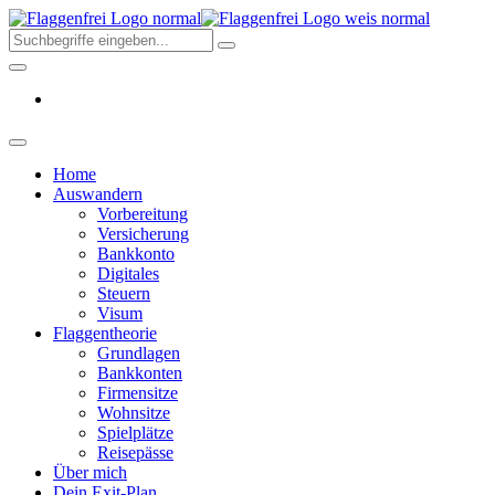
Skip
Flaggenfr
to
–
the
Deine
content
Auswand
aus
Deutschl
2026
Home
Auswandern
Vorbereitung
Versicherung
Bankkonto
Digitales
Steuern
Visum
Flaggentheorie
Grundlagen
Bankkonten
Firmensitze
Wohnsitze
Spielplätze
Reisepässe
Über mich
Dein Exit-Plan