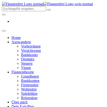
Skip
Flaggenfr
to
–
the
Deine
content
Auswand
aus
Deutschl
2026
Home
Auswandern
Vorbereitung
Versicherung
Bankkonto
Digitales
Steuern
Visum
Flaggentheorie
Grundlagen
Bankkonten
Firmensitze
Wohnsitze
Spielplätze
Reisepässe
Über mich
Dein Exit-Plan