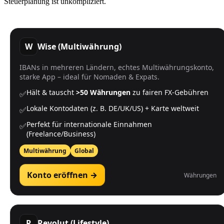
Steuerplanung ist unkompliziert.
W
Wise (Multiwährung)
IBANs in mehreren Ländern, echtes Multiwährungskonto,
starke App – ideal für Nomaden & Expats.
Hält & tauscht
>50 Währungen
zu fairen FX-Gebühren
✅
Lokale Kontodaten (z. B. DE/UK/US) + Karte weltweit
✅
Perfekt für internationale Einnahmen
✅
(Freelance/Business)
Multiwährung
Global
Konto eröffnen →
Währungen
R
Revolut (Lifestyle)