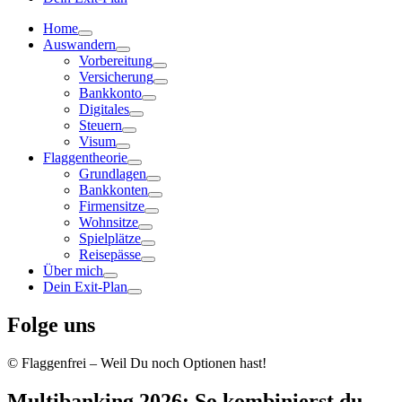
Home
Auswandern
Vorbereitung
Versicherung
Bankkonto
Digitales
Steuern
Visum
Flaggentheorie
Grundlagen
Bankkonten
Firmensitze
Wohnsitze
Spielplätze
Reisepässe
Über mich
Dein Exit-Plan
Folge uns
© Flaggenfrei – Weil Du noch Optionen hast!
Multibanking 2026: So kombinierst du