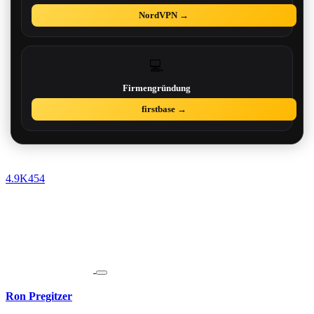
NordVPN →
💻
Firmengründung
firstbase →
4.9K
454
Ron Pregitzer