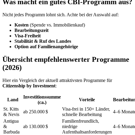
Was macht ein gutes CBI-Programm aus?
Nicht jedes Programm lohnt sich. Achte bei der Auswahl auf:
Kosten
(Spende vs. Immobilienkauf)
Bearbeitungszeit
Visa-Freiheit
Stabilität & Ruf des Landes
Option auf Familienangehörige
Übersicht empfehlenswerter Programme
(2026)
Hier ein Vergleich der aktuell attraktivsten Programme für
Citizenship by Investment
:
Investitionssumme
Land
Vorteile
Bearbeitun
(ca.)
St. Kitts
Visa-frei in 150+ Länder,
ab 250.000 $
4–6 Monat
& Nevis
schnelle Bearbeitung
Antigua
Familienfreundlich,
&
ab 130.000 $
niedrige
4–6 Monat
Barbuda
Aufenthaltsanforderungen