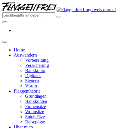
Skip
Flagge
to
–
the
Deine
content
Auswa
aus
Deutsc
2026
Home
Auswandern
Vorbereitung
Versicherung
Bankkonto
Digitales
Steuern
Visum
Flaggentheorie
Grundlagen
Bankkonten
Firmensitze
Wohnsitze
Spielplätze
Reisepässe
Über mich