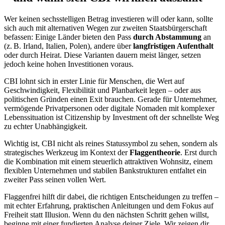
Wer keinen sechsstelligen Betrag investieren will oder kann, sollte
sich auch mit alternativen Wegen zur zweiten Staatsbürgerschaft
befassen: Einige Länder bieten den Pass
durch Abstammung
an
(z. B. Irland, Italien, Polen), andere über
langfristigen Aufenthalt
oder durch Heirat. Diese Varianten dauern meist länger, setzen
jedoch keine hohen Investitionen voraus.
CBI lohnt sich in erster Linie für Menschen, die Wert auf
Geschwindigkeit, Flexibilität und Planbarkeit legen – oder aus
politischen Gründen einen Exit brauchen. Gerade für Unternehmer,
vermögende Privatpersonen oder digitale Nomaden mit komplexer
Lebenssituation ist Citizenship by Investment oft der schnellste Weg
zu echter Unabhängigkeit.
Wichtig ist, CBI nicht als reines Statussymbol zu sehen, sondern als
strategisches Werkzeug im Kontext der
Flaggentheorie
. Erst durch
die Kombination mit einem steuerlich attraktiven Wohnsitz, einem
flexiblen Unternehmen und stabilen Bankstrukturen entfaltet ein
zweiter Pass seinen vollen Wert.
Flaggenfrei hilft dir dabei, die richtigen Entscheidungen zu treffen –
mit echter Erfahrung, praktischen Anleitungen und dem Fokus auf
Freiheit statt Illusion. Wenn du den nächsten Schritt gehen willst,
beginne mit einer fundierten Analyse deiner Ziele. Wir zeigen dir