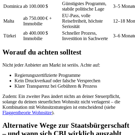
Günstigstes Programm,
Dominica
ab 100.000 $
3–5 Monat
stabile politische Lage
EU-Pass, volle
ab 750.000 € +
Malta
Reisefreiheit, höchste
12–18 Mon
Immobilie
Seriosität
ab 400.000 $
Schneller Prozess,
Türkei
3–6 Monat
Immobilie
Investition in Sachwerte
Worauf du achten solltest
Nicht jeder Anbieter am Markt ist seriös. Achte auf:
Regierungszertifizierte Programme
Kein Druckverkauf oder falsche Versprechen
Klare Transparenz bei Gebühren & Prozess
Zudem: Ein zweiter Pass ändert nichts an deiner Steuerpflicht,
solange du deinen steuerlichen Wohnsitz nicht verlagerst – die
Kombination mit Wohnsitzstrategien ist entscheidend (siehe
Flaggentheorie Wohnsitze
).
Alternative Wege zur Staatsbürgerschaft
– und wann sich CBI wirklich auszahlt